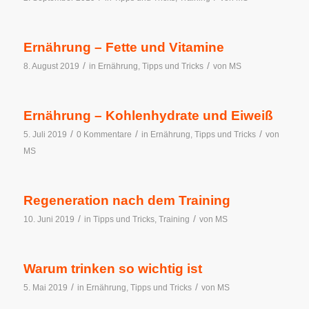
Ernährung – Fette und Vitamine
/
/
8. August 2019
in
Ernährung
,
Tipps und Tricks
von
MS
Ernährung – Kohlenhydrate und Eiweiß
/
/
/
5. Juli 2019
0 Kommentare
in
Ernährung
,
Tipps und Tricks
von
MS
Regeneration nach dem Training
/
/
10. Juni 2019
in
Tipps und Tricks
,
Training
von
MS
Warum trinken so wichtig ist
/
/
5. Mai 2019
in
Ernährung
,
Tipps und Tricks
von
MS