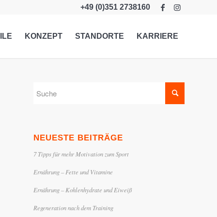
+49 (0)351 2738160
ILE
KONZEPT
STANDORTE
KARRIERE
NEUESTE BEITRÄGE
7 Tipps für mehr Motivation zum Sport
Ernährung – Fette und Vitamine
Ernährung – Kohlenhydrate und Eiweiß
Regeneration nach dem Training