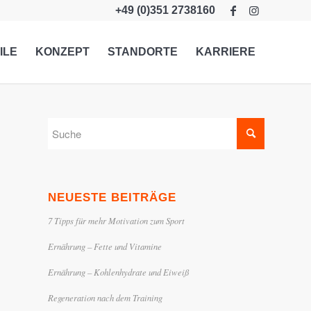
+49 (0)351 2738160
ILE
KONZEPT
STANDORTE
KARRIERE
NEUESTE BEITRÄGE
7 Tipps für mehr Motivation zum Sport
Ernährung – Fette und Vitamine
Ernährung – Kohlenhydrate und Eiweiß
Regeneration nach dem Training