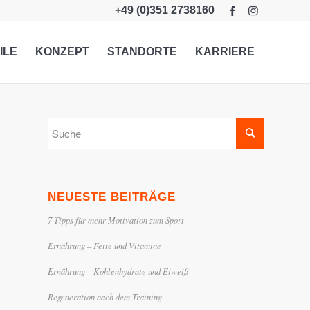
+49 (0)351 2738160
ILE
KONZEPT
STANDORTE
KARRIERE
NEUESTE BEITRÄGE
7 Tipps für mehr Motivation zum Sport
Ernährung – Fette und Vitamine
Ernährung – Kohlenhydrate und Eiweiß
Regeneration nach dem Training