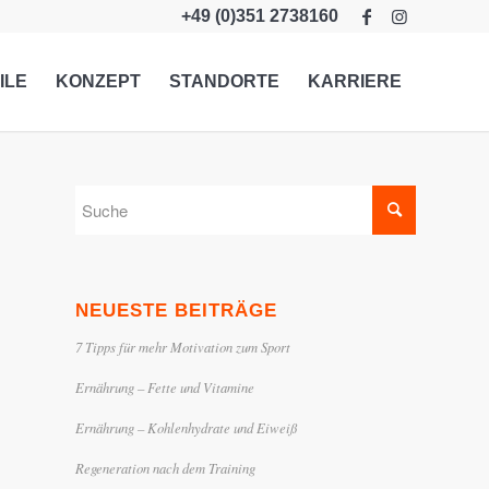
+49 (0)351 2738160
ILE
KONZEPT
STANDORTE
KARRIERE
NEUESTE BEITRÄGE
7 Tipps für mehr Motivation zum Sport
Ernährung – Fette und Vitamine
Ernährung – Kohlenhydrate und Eiweiß
Regeneration nach dem Training